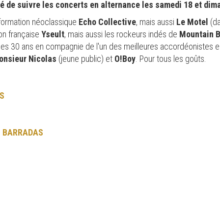
ité de suivre les concerts en alternance les samedi 18 et dim
e formation néoclassique
Echo Collective
, mais aussi
Le Motel
(d
son française
Yseult
, mais aussi les rockeurs indés de
Mountain B
ses 30 ans en compagnie de l'un des meilleures accordéonistes
onsieur Nicolas
(jeune public) et
O!Boy
. Pour tous les goûts.
S
O BARRADAS