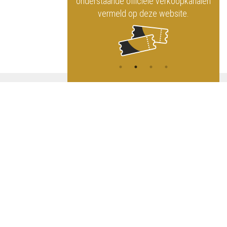
ninklijk Circus
onderstaande officiële verkoopkanalen
vermeld op deze website.
A
NG