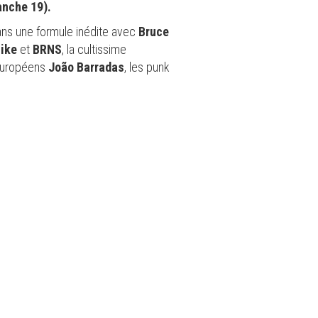
anche 19).
ans une formule inédite avec
Bruce
ike
et
BRNS
, la cultissime
 européens
João Barradas
, les punk