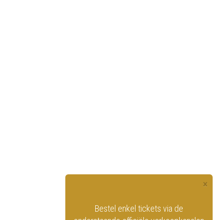
×
officiële website
Bestel enkel tickets via de