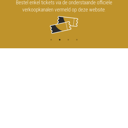
Bestel enkel tickets via de onderstaande officiële
verkoopkanalen vermeld op deze website.
CONTACT
MENU
HOME
Onderrichtsstraat 81
1000 Brussels
AGENDA
TOEGANG
info@koninklijkcircusbrussel.be