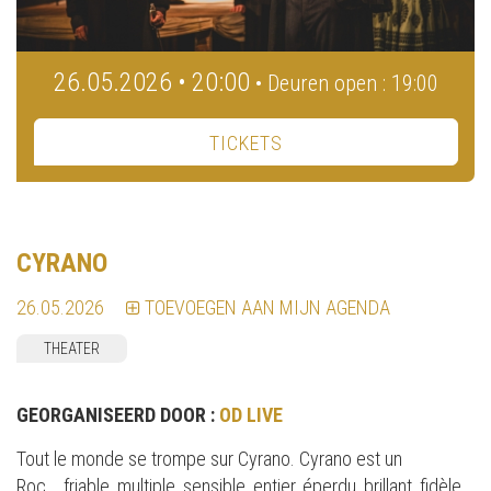
26.05.2026 • 20:00
• Deuren open : 19:00
TICKETS
CYRANO
26.05.2026
TOEVOEGEN AAN MIJN AGENDA
THEATER
GEORGANISEERD DOOR :
OD LIVE
Tout le monde se trompe sur Cyrano. Cyrano est un
Roc....friable, multiple, sensible, entier, éperdu, brillant, fidèle,