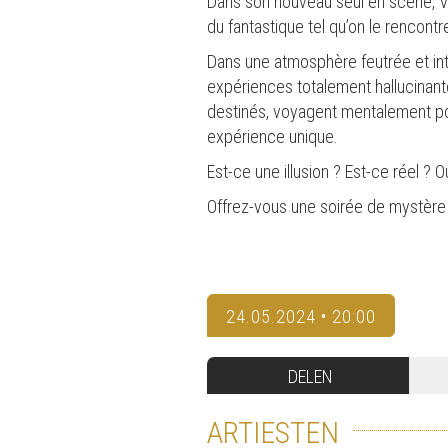
Dans son nouveau seul en scène, Vik
du fantastique tel qu’on le rencontr
Dans une atmosphère feutrée et inti
expériences totalement hallucinant
destinés, voyagent mentalement po
expérience unique.
Est-ce une illusion ? Est-ce réel ?
Offrez-vous une soirée de mystère
24.05.2024 • 20:00
DELEN
ARTIESTEN