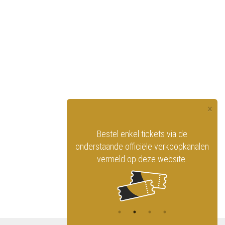
×
officiële website
Bestel enkel tickets via de
ninklijk Circus
onderstaande officiële verkoopkanalen
vermeld op deze website.