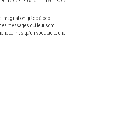
rect l’expérience du merveilleux et
e imagination grâce à ses
 des messages qui leur sont
monde… Plus qu’un spectacle, une