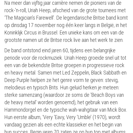
Na meer dan vijftig jaar carrière nemen de pioniers van de
rock-’n-roll, Uriah Heep, afscheid van de grote tournees met
‘The Magician’s Farewell’. De legendarische Britse band komt
op dinsdag 17 november nog één keer langs in België, in het
Koninklijk Circus in Brussel. Een unieke kans om een van de
grootste namen uit de Britse rock live aan het werk te zien.
De band ontstond eind jaren 60, tijdens een belangrijke
periode voor de rockmuziek. Uriah Heep groeide snel uit tot
een van de bekendste Britse groepen in progressieve rock
en heavy metal. Samen met Led Zeppelin, Black Sabbath en
Deep Purple hielpen ze het genre vorm te geven: stevig,
melodieus en typisch Brits. Hun geluid herken je meteen:
sterke samenzang (waardoor ze soms de 'Beach Boys van
de heavy metal' worden genoemd), het gebruik van een
Hammondorgel en de typische wah-wahgitaar van Mick Box.
Hun eerste album, ‘Very ’Eavy, Very ’Umble’ (1970), wordt
vandaag gezien als een echte klassieker en het begin van
hun succes. Begin jaren 70 zaten ze op hun top met albums