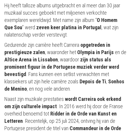
Hij heeft talloze albums uitgebracht en al meer dan 30 jaar
muzikaal succes geboekt met miljoenen verkochte
exemplaren wereldwijd. Met name zijn album “
O Homem
Que Sou
” werd
zeven keer platina in Portugal
, wat zijn
nalatenschap verder verstevigt.
Gedurende zijn carrière heeft Carreira
opgetreden in
prestigieuze zalen
, waaronder het
Olympia in Parijs
en de
Altice Arena in Lissabon
, waardoor
zijn status als
prominent figuur in de Portugese muziek verder werd
bevestigd
.
Fans kunnen een setlist verwachten met
klassiekers uit zijn hele carrière zoals
Depois de Ti
,
Sonhos
de Menino
, en nog vele anderen.
Naast zijn muzikale prestaties
wordt
Carreira ook erkend
om zijn culturele impact
. In 2016 werd hij door de Franse
overheid benoemd tot
Ridder in de Orde van Kunst en
Letteren
. Recentelijk, op 25 juli 2024, ontving hij van de
Portugese president de titel van
Commandeur in de Orde