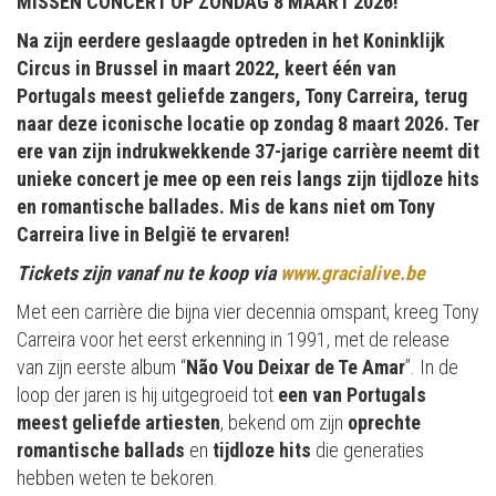
MISSEN CONCERT OP ZONDAG 8 MAART 2026!
Na zijn eerdere geslaagde optreden in het Koninklijk
Circus in Brussel in maart 2022, keert één van
Portugals meest geliefde zangers, Tony Carreira, terug
naar deze iconische locatie op zondag 8 maart 2026. Ter
ere van zijn indrukwekkende 37-jarige carrière neemt dit
unieke concert je mee op een reis langs zijn tijdloze hits
en romantische ballades. Mis de kans niet om Tony
Carreira live in België te ervaren!
Tickets zijn vanaf nu te koop via
www.gracialive.be
Met een carrière die bijna vier decennia omspant, kreeg Tony
Carreira voor het eerst erkenning in 1991, met de release
van zijn eerste album “
Não Vou Deixar de Te Amar
”. In de
loop der jaren is hij uitgegroeid tot
een van Portugals
meest geliefde artiesten
, bekend om zijn
oprechte
romantische ballads
en
tijdloze hits
die generaties
hebben weten te bekoren.