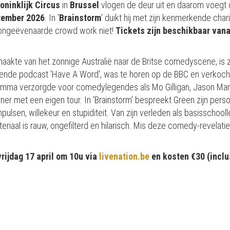
oninklijk Circus
in
Brussel
vlogen de deur uit en daarom voegt
tember 2026
. In '
Brainstorm
' duikt hij met zijn kenmerkende cha
n ongeëvenaarde crowd work niet!
Tickets zijn beschikbaar vana
kte van het zonnige Australië naar de Britse comedyscene, is zij
nnende podcast 'Have A Word', was te horen op de BBC en verkocht
gramma verzorgde voor comedylegendes als Mo Gilligan, Jason Ma
liner met een eigen tour. In 'Brainstorm' bespreekt Green zijn perso
ulsen, willekeur en stupiditeit. Van zijn verleden als basisschooll
teriaal is rauw, ongefilterd en hilarisch. Mis deze comedy-revelat
rijdag 17 april om 10u via
livenation.be
en kosten €30 (inclu