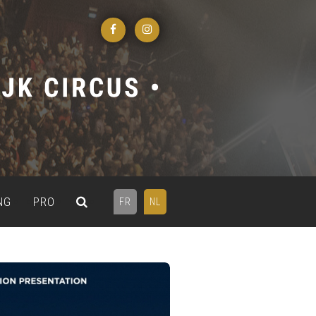
NG
PRO
FR
NL