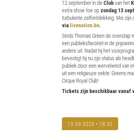
12 september in de
Club
van het
K
extra show toe op
zondag 13 sep
turbulente zelfontdekking. Mis zij
via
livenation.be
.
Sinds Thomas Green de overstap maa
een publieksfavoriet in de prijswi
andere uit. Nadat hij het voorpro
bevestigt hij nu zijn status als head
publiek door een wervelwind van imp
uit een religieuze sekte: Greens ma
Cirque Royal Club!
Tickets zijn beschikbaar vanaf v
13.09.2026 • 18:30