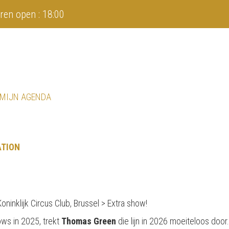
ren open : 18:00
 MIJN AGENDA
ATION
inklijk Circus Club, Brussel > Extra show!
ows in 2025, trekt
Thomas Green
die lijn in 2026 moeiteloos door