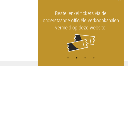
officiële website
Bestel enkel tickets via de
ninklijk Circus
onderstaande officiële verkoopkanalen
vermeld op deze website.
A
NG