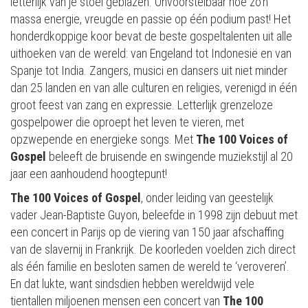
letterlijk van je stoel geblazen. Onvoorstelbaar hoe zo’n
massa energie, vreugde en passie op één podium past! Het
honderdkoppige koor bevat de beste gospeltalenten uit alle
uithoeken van de wereld: van Engeland tot Indonesië en van
Spanje tot India. Zangers, musici en dansers uit niet minder
dan 25 landen en van alle culturen en religies, verenigd in één
groot feest van zang en expressie. Letterlijk grenzeloze
gospelpower die oproept het leven te vieren, met
opzwepende en energieke songs. Met
The 100 Voices of
Gospel
beleeft de bruisende en swingende muziekstijl al 20
jaar een aanhoudend hoogtepunt!
The 100 Voices of Gospel
, onder leiding van geestelijk
vader Jean-Baptiste Guyon, beleefde in 1998 zijn debuut met
een concert in Parijs op de viering van 150 jaar afschaffing
van de slavernij in Frankrijk. De koorleden voelden zich direct
als één familie en besloten samen de wereld te ‘veroveren’.
En dat lukte, want sindsdien hebben wereldwijd vele
tientallen miljoenen mensen een concert van
The 100