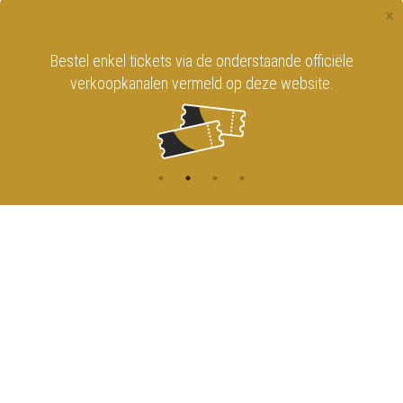
×
Bestel enkel tickets via de onderstaande officiële
verkoopkanalen vermeld op deze website.
CONTACT
MENU
HOME
Onderrichtsstraat 81