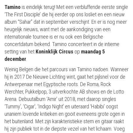
Tamino
is eindelijk terug! Met een verbluffende eerste single
‘The First Disciple’ die hij eerder op ons losliet en een nieuw
album “Sahar” dat in september verschijnt. En er is nog meer
heugelijk nieuws, want met de aankondiging van een
internationale tournee is er nu ook een Belgische
concertdatum bekend. Tamino concerteert in de intieme
setting van het
Koninklijk Circus
op
maandag 5
december
.
Weinig Belgen die het parcours van Tamino nadoen. Wanneer
hij in 2017 De Nieuwe Lichting wint, gaat het pijlsnel voor de
Antwerpenaar met Egyptische roots. De Roma, Rock
Werchter, Pukkelpop, 3 uitverkochte AB shows en de Lotto
Arena. Debuutalbum ‘Amir’ uit 2018, met daarop singles
‘Tummy’, ‘Cigar’, ‘Indigo Night’ en uiteraard ‘Habibi’ oogst
unaniem lovende kritieken en gooit eveneens grote ogen in
het buitenland. Met zijn karakteristieke stem en gitaar raakt
hij zijn publiek tot in de diepste vezel van het lichaam. Voeg