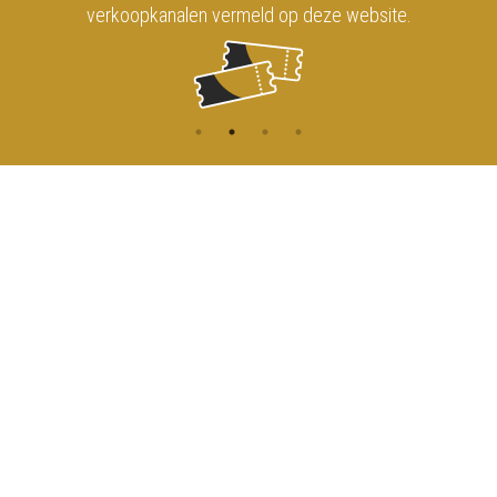
verkoopkanalen vermeld op deze website.
CONTACT
MENU
HOME
Onderrichtsstraat 81
1000 Brussels
AGENDA
TOEGANG
info@koninklijkcircusbrussel.be