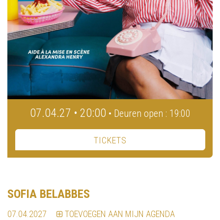
07.04.27 • 20:00
• Deuren open : 19:00
TICKETS
SOFIA BELABBES
07.04.2027
TOEVOEGEN AAN MIJN AGENDA