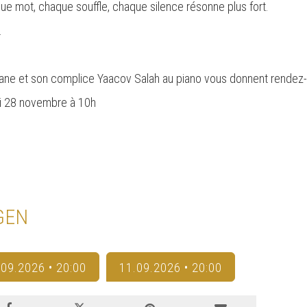
aque mot, chaque souffle, chaque silence résonne plus fort.
.
mane et son complice Yaacov Salah au piano vous donnent rendez-v
di 28 novembre à 10h
GEN
.09.2026 • 20:00
11.09.2026 • 20:00