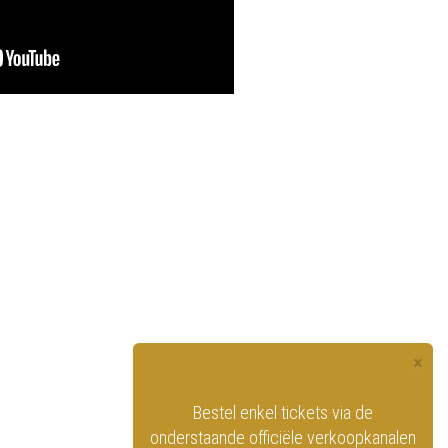
×
officiële website
Bestel enkel tickets via de
ninklijk Circus
onderstaande officiële verkoopkanalen