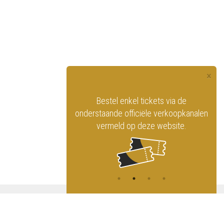
×
officiële website
Bestel enkel tickets via de
ninklijk Circus
onderstaande officiële verkoopkanalen
vermeld op deze website.