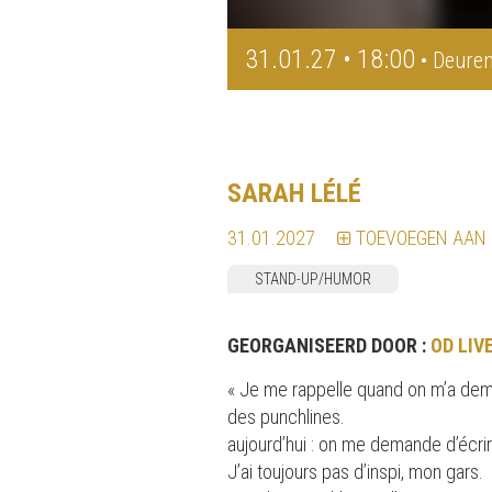
31.01.27 • 18:00
• Deuren
SARAH LÉLÉ
31.01.2027
TOEVOEGEN AAN
STAND-UP/HUMOR
GEORGANISEERD DOOR :
OD LIV
« Je me rappelle quand on m’a demand
des punchlines.
aujourd’hui : on me demande d’écri
J’ai toujours pas d’inspi, mon gars.