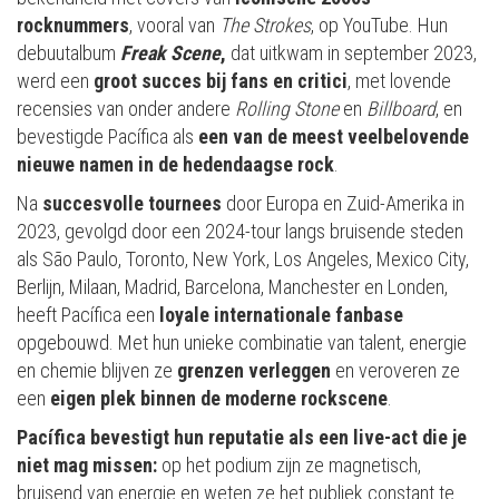
rocknummers
, vooral van
The Strokes
, op YouTube. Hun
debuutalbum
Freak Scene
,
dat uitkwam in september 2023,
werd een
groot succes bij fans en critici
, met lovende
recensies van onder andere
Rolling Stone
en
Billboard
, en
bevestigde Pacífica als
een van de meest veelbelovende
nieuwe namen
in de hedendaagse rock
.
Na
succesvolle tournees
door Europa en Zuid-Amerika in
2023, gevolgd door een 2024-tour langs bruisende steden
als São Paulo, Toronto, New York, Los Angeles, Mexico City,
Berlijn, Milaan, Madrid, Barcelona, Manchester en Londen,
heeft Pacífica een
loyale internationale fanbase
opgebouwd. Met hun unieke combinatie van talent, energie
en chemie blijven ze
grenzen verleggen
en veroveren ze
een
eigen plek binnen de moderne rockscene
.
Pacífica bevestigt hun reputatie als een live-act die je
niet mag missen:
op het podium zijn ze magnetisch,
bruisend van energie en weten ze het publiek constant te