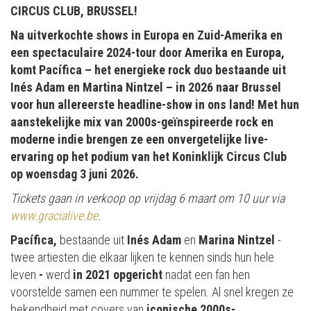
CIRCUS CLUB, BRUSSEL!
Na uitverkochte shows in Europa en Zuid-Amerika en
een spectaculaire 2024-tour door Amerika en Europa,
komt Pacífica – het energieke rock duo bestaande uit
Inés Adam en Martina Nintzel – in 2026 naar Brussel
voor hun allereerste headline-show in ons land! Met hun
aanstekelijke mix van 2000s-geïnspireerde rock en
moderne indie brengen ze een onvergetelijke live-
ervaring op het podium van het Koninklijk Circus Club
op woensdag 3 juni 2026.
Tickets gaan in verkoop op vrijdag 6 maart om 10 uur via
www.gracialive.be
.
Pacífica,
bestaande uit
Inés Adam
en
Marina Nintzel
-
twee artiesten die elkaar lijken te kennen sinds hun hele
leven
-
werd
in 2021 opgericht
nadat een fan hen
voorstelde samen een nummer te spelen. Al snel kregen ze
bekendheid met covers van
iconische 2000s-