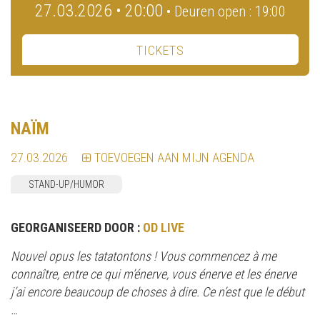
27.03.2026 • 20:00
• Deuren open : 19:00
TICKETS
NAÏM
27.03.2026
TOEVOEGEN AAN MIJN AGENDA
STAND-UP/HUMOR
GEORGANISEERD DOOR :
OD LIVE
Nouvel opus les tatatontons ! Vous commencez à me
connaître, entre ce qui m’énerve, vous énerve et les énerve
j’ai encore beaucoup de choses à dire. Ce n’est que le début
…