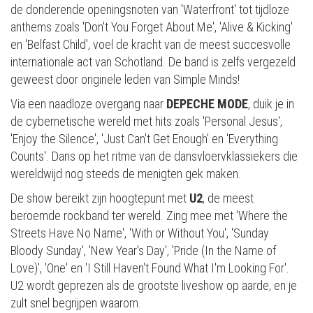
de donderende openingsnoten van 'Waterfront' tot tijdloze
anthems zoals 'Don't You Forget About Me', 'Alive & Kicking'
en 'Belfast Child', voel de kracht van de meest succesvolle
internationale act van Schotland. De band is zelfs vergezeld
geweest door originele leden van Simple Minds!
Via een naadloze overgang naar
DEPECHE MODE
, duik je in
de cybernetische wereld met hits zoals 'Personal Jesus',
'Enjoy the Silence', 'Just Can't Get Enough' en 'Everything
Counts'. Dans op het ritme van de dansvloervklassiekers die
wereldwijd nog steeds de menigten gek maken.
De show bereikt zijn hoogtepunt met
U2
, de meest
beroemde rockband ter wereld. Zing mee met 'Where the
Streets Have No Name', 'With or Without You', 'Sunday
Bloody Sunday', 'New Year's Day', 'Pride (In the Name of
Love)', 'One' en 'I Still Haven't Found What I'm Looking For'.
U2 wordt geprezen als de grootste liveshow op aarde, en je
zult snel begrijpen waarom.