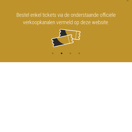
×
Bestel enkel tickets via de onderstaande officiële
verkoopkanalen vermeld op deze website.
CONTACT
MENU
HOME
Onderrichtsstraat 81
1000 Brussels
AGENDA