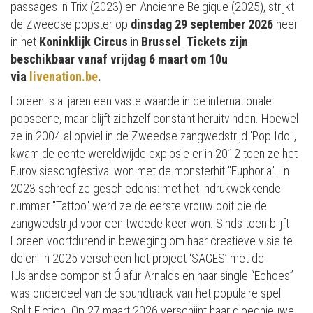
passages in Trix (2023) en Ancienne Belgique (2025), strijkt
de Zweedse popster op
dinsdag 29 september 2026
neer
in het
Koninklijk Circus
in
Brussel
.
Tickets zijn
beschikbaar vanaf vrijdag 6 maart om 10u
via
livenation.be
.
Loreen is al jaren een vaste waarde in de internationale
popscene, maar blijft zichzelf constant heruitvinden. Hoewel
ze in 2004 al opviel in de Zweedse zangwedstrijd 'Pop Idol',
kwam de echte wereldwijde explosie er in 2012 toen ze het
Eurovisiesongfestival won met de monsterhit "Euphoria". In
2023 schreef ze geschiedenis: met het indrukwekkende
nummer "Tattoo" werd ze de eerste vrouw ooit die de
zangwedstrijd voor een tweede keer won. Sinds toen blijft
Loreen voortdurend in beweging om haar creatieve visie te
delen: in 2025 verscheen het project ‘SAGES’ met de
IJslandse componist Ólafur Arnalds en haar single “Echoes”
was onderdeel van de soundtrack van het populaire spel
Split Fiction. Op 27 maart 2026 verschijnt haar gloednieuwe