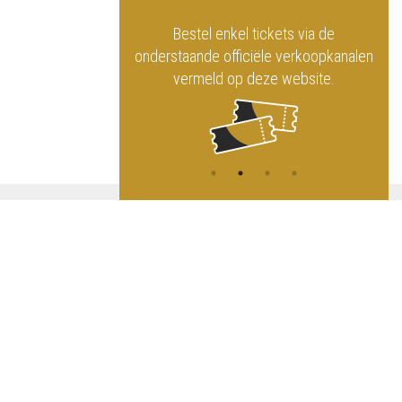
officiële website
Bestel enkel tickets via de
ninklijk Circus
onderstaande officiële verkoopkanalen
vermeld op deze website.
A
NG