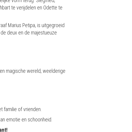
ijke vorm terug. Siegfried,
bart te verijdelen en Odette te
raaf Marius Petipa, is uitgegroeid
s de deux en de majestueuze
en magische wereld, weelderige
 familie of vrienden.
 aan emotie en schoonheid.
ant!