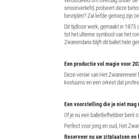
veroordeeld om overdag onder de ge
smoorverliefd, probeert deze betov
bevrijden? Zal liefde genoeg zijn 
Dit tijdloze werk, gemaakt in 1875 d
tot het ultieme symbool van het r
Zwanendans blijft dit ballet hele g
Een productie vol magie voor 20
Deze versie van Het Zwanenmeer b
kostuums en een orkest dat profes
Een voorstelling die je niet mag
Of je nu een balletliefhebber bent 
Perfect voor jong en oud, Het Zwan
Reserveer nu uw zitplaatsen en l