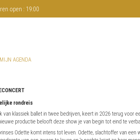
ren open : 19:00
 MIJN AGENDA
ECONCERT
lijke rondreis
n klassiek ballet in twee bedrijven, keert in 2026 terug voor ee
nieuwe productie belooft deze show je van begin tot eind te verb
prinses Odette komt intens tot leven. Odette, slachtoffer van een