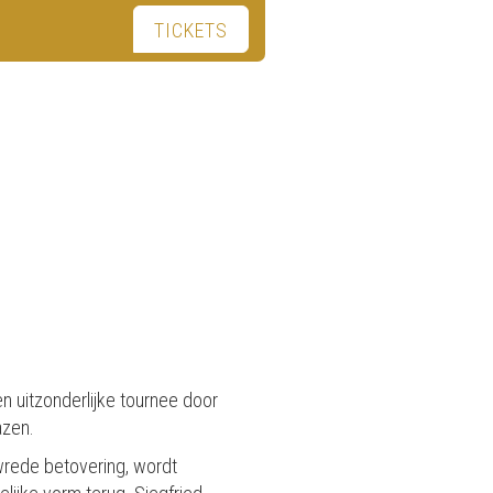
TICKETS
n uitzonderlijke tournee door
azen.
 wrede betovering, wordt