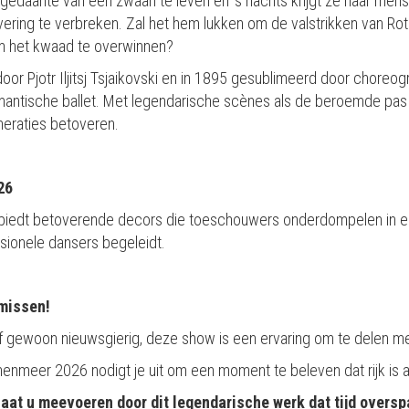
daante van een zwaan te leven en 's nachts krijgt ze haar mensel
ering te verbreken. Zal het hem lukken om de valstrikken van Roth
om het kwaad te overwinnen?
oor Pjotr ​​Iljitsj Tsjaikovski en in 1895 gesublimeerd door choreog
omantische ballet. Met legendarische scènes als de beroemde pa
eneraties betoveren.
26
iedt betoverende decors die toeschouwers onderdompelen in e
sionele dansers begeleidt.
 missen!
of gewoon nieuwsgierig, deze show is een ervaring om te delen met
enmeer 2026 nodigt je uit om een ​​moment te beleven dat rijk is
aat u meevoeren door dit legendarische werk dat tijd oversp