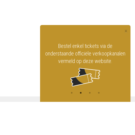
×
tel enkel tickets via de
Vind het Koninklijk Circus
nde officiële verkoopkanalen
op de sociale netwerken!
meld op deze website.