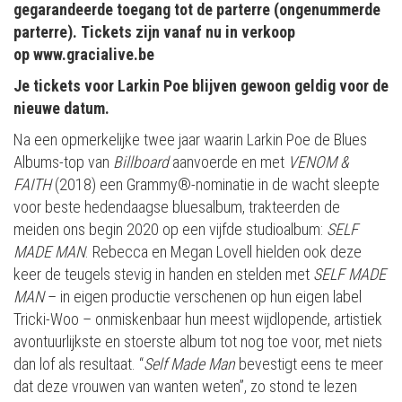
gegarandeerde toegang tot de parterre (ongenummerde
parterre). Tickets zijn vanaf nu in verkoop
op www.gracialive.be
Je tickets voor Larkin Poe blijven gewoon geldig voor de
nieuwe datum.
Na een opmerkelijke twee jaar waarin Larkin Poe de Blues
Albums-top van
Billboard
aanvoerde en met
VENOM &
FAITH
(2018) een Grammy®-nominatie in de wacht sleepte
voor beste hedendaagse bluesalbum, trakteerden de
meiden ons begin 2020 op een vijfde studioalbum:
SELF
MADE MAN
. Rebecca en Megan Lovell hielden ook deze
keer de teugels stevig in handen en stelden met
SELF MADE
MAN
– in eigen productie verschenen op hun eigen label
Tricki-Woo – onmiskenbaar hun meest wijdlopende, artistiek
avontuurlijkste en stoerste album tot nog toe voor, met niets
dan lof als resultaat. “
Self Made Man
bevestigt eens te meer
dat deze vrouwen van wanten weten”, zo stond te lezen