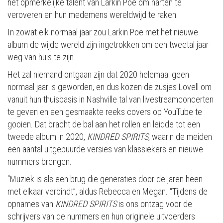
het opmerkelijke talent van Larkin Poe om harten te
veroveren en hun medemens wereldwijd te raken.
In zowat elk normaal jaar zou Larkin Poe met het nieuwe
album de wijde wereld zijn ingetrokken om een tweetal jaar
weg van huis te zijn.
Het zal niemand ontgaan zijn dat 2020 helemaal geen
normaal jaar is geworden, en dus kozen de zusjes Lovell om
vanuit hun thuisbasis in Nashville tal van livestreamconcerten
te geven en een gesmaakte reeks covers op YouTube te
gooien. Dat bracht de bal aan het rollen en leidde tot een
tweede album in 2020,
KINDRED SPIRITS
, waarin de meiden
een aantal uitgepuurde versies van klassiekers en nieuwe
nummers brengen.
“Muziek is als een brug die generaties door de jaren heen
met elkaar verbindt”, aldus Rebecca en Megan. “Tijdens de
opnames van
KINDRED SPIRITS
is ons ontzag voor de
schrijvers van de nummers en hun originele uitvoerders