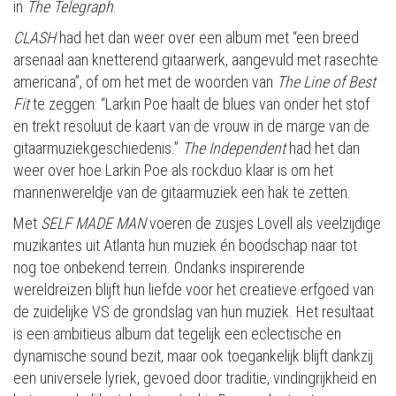
in
The Telegraph
.
CLASH
had het dan weer over een album met “een breed
arsenaal aan knetterend gitaarwerk, aangevuld met rasechte
americana”, of om het met de woorden van
The Line of Best
Fit
te zeggen: “Larkin Poe haalt de blues van onder het stof
en trekt resoluut de kaart van de vrouw in de marge van de
gitaarmuziekgeschiedenis.”
The Independent
had het
dan
weer over hoe Larkin Poe als rockduo klaar is om het
mannenwereldje van de gitaarmuziek een hak te zetten.
Met
SELF MADE MAN
voeren de zusjes Lovell als veelzijdige
muzikantes uit Atlanta hun muziek én boodschap naar tot
nog toe onbekend terrein. Ondanks inspirerende
wereldreizen blijft hun liefde voor het creatieve erfgoed van
de zuidelijke VS de grondslag van hun muziek. Het resultaat
is een ambitieus album dat tegelijk een eclectische en
dynamische sound bezit, maar ook toegankelijk blijft dankzij
een universele lyriek, gevoed door traditie, vindingrijkheid en