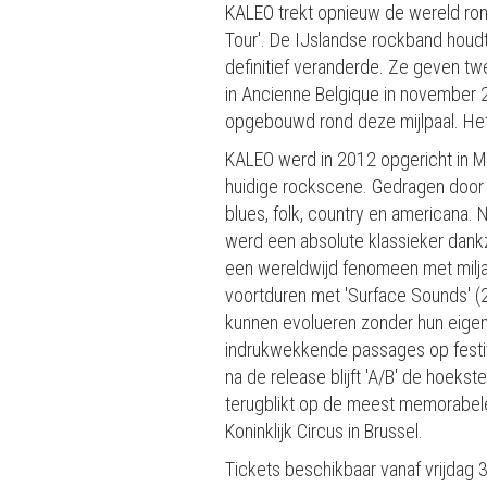
KALEO trekt opnieuw de wereld ro
Tour'. De IJslandse rockband houdt h
definitief veranderde. Ze geven tw
in Ancienne Belgique in november 
opgebouwd rond deze mijlpaal. Het 
KALEO werd in 2012 opgericht in Mo
huidige rockscene. Gedragen door 
blues, folk, country en americana. 
werd een absolute klassieker dankzi
een wereldwijd fenomeen met milja
voortduren met 'Surface Sounds' (
kunnen evolueren zonder hun eigen 
indrukwekkende passages op festiva
na de release blijft 'A/B' de hoeks
terugblikt op de meest memorabele
Koninklijk Circus in Brussel.
Tickets beschikbaar vanaf vrijdag 3