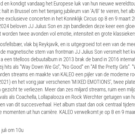
nd en kondigt vandaag het Europese luik van hun nieuwe wereldt
alt in Brussel om het tienjarig jubileum van 'A/B' te vieren, het a
ee exclusieve concerten in het Koninklijk Circus op 8 en 9 maart
2024 beloven JJ Julius Son en zijn bandleden deze keer een glo
worden twee avonden vol emotie, intensiteit en grote klassieker
sfellsbær, vlak bij Reykjavík, en is uitgegroeid tot een van de
de magnetische stem van frontman JJ Julius Son versmelt het kwa
Na een titelloos debuutalbum in 2013 brak de band in 2016 internat
j hits als "Way Down We Go", "No Good" en "All the Pretty Girls".
rden streams en maakte van KALEO een pijler van de moderne ro
2021) en het vorig jaar verschenen 'MIXED EMOTIONS', twee plat
gezicht te verliezen. Meer dan zes miljard streams, ruim een milj
ls als Coachella, Lollapalooza en Rock Werchter getuigen van hu
teen van dit succesverhaal. Het album staat dan ook centraal tijde
 momenten uit hun carrière. KALEO verwelkomt je op 8 en 9 maart
 juli om 10u