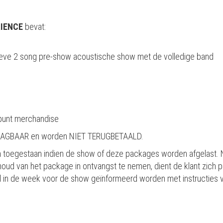
RIENCE
bevat:
ieve 2 song pre-show acoustische show met de volledige band
punt merchandise
AAGBAAR en worden NIET TERUGBETAALD.
en toegestaan indien de show of deze packages worden afgelast
ud van het package in ontvangst te nemen, dient de klant zich p
 zal in de week voor de show geïnformeerd worden met instructies 