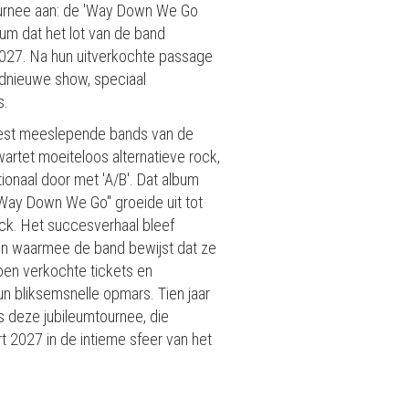
ournee aan: de 'Way Down We Go
lbum dat het lot van de band
 2027. Na hun uitverkochte passage
ednieuwe show, speciaal
s.
 meest meeslepende bands van de
rtet moeiteloos alternatieve rock,
ionaal door met 'A/B'. Dat album
 "Way Down We Go" groeide uit tot
ck. Het succesverhaal bleef
en waarmee de band bewijst dat ze
oen verkochte tickets en
n bliksemsnelle opmars. Tien jaar
ns deze jubileumtournee, die
 2027 in de intieme sfeer van het