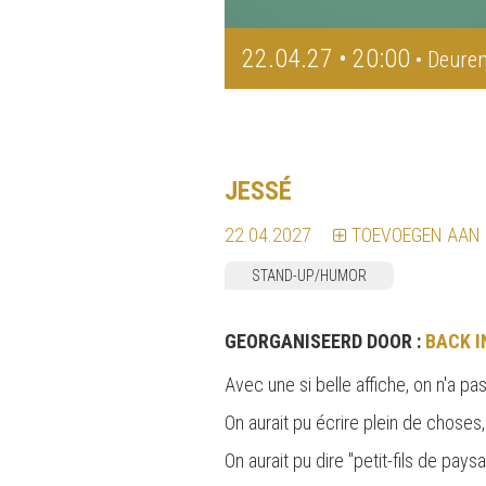
22.04.27 • 20:00
• Deuren
JESSÉ
22.04.2027
TOEVOEGEN AAN
STAND-UP/HUMOR
GEORGANISEERD DOOR :
BACK I
Avec une si belle affiche, on n'a p
On aurait pu écrire plein de choses
On aurait pu dire "petit-fils de pay