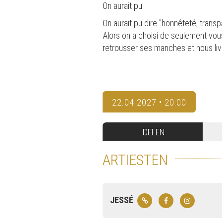
On aurait pu.
On aurait pu dire "honnêteté, transpa
Alors on a choisi de seulement vou
retrousser ses manches et nous li
22.04.2027 • 20:00
DELEN
ARTIESTEN
JESSÉ