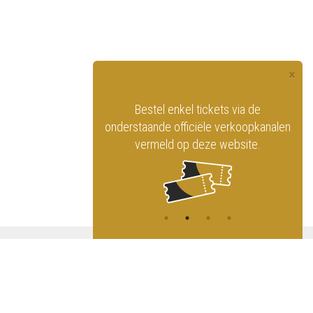
×
officiële website
Bestel enkel tickets via de
ninklijk Circus
onderstaande officiële verkoopkanalen
vermeld op deze website.