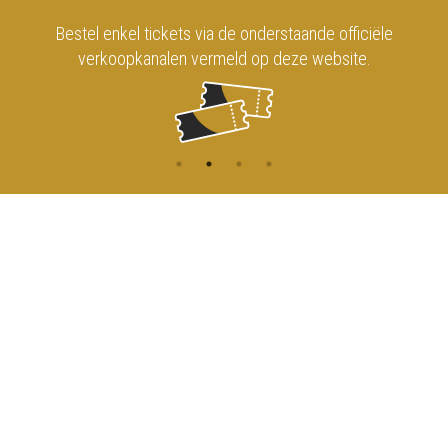
Bestel enkel tickets via de onderstaande officiële
verkoopkanalen vermeld op deze website.
CONTACT
MENU
HOME
Onderrichtsstraat 81
1000 Brussels
AGENDA