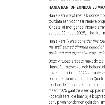
HANIA RANI OP ZONDAG 30 MAA
Hania Rani wordt met elk concert b
tourdata aan voor haar nieuwe proje
‘Ghosts’ af met geheel nieuwe arra
zondag 30 maart 2025, in het Koninkl
Hania Rani: “
I also consider this t
my well-earned dimmed period of qui
profound and expansive way - celeb
Deze virtuoze artieste raakt de zi
Hanna Raniszewska, ook bekend als
bovennatuurlijk. In 2023 verraste
Duncan Bellamy van Portico Quartet
rondreisde, bracht ze haar romantis
maart 2025 gaat ze weer op pad me
koperblazers, die haar bij elk opt
behulp van honderden geluiden, s