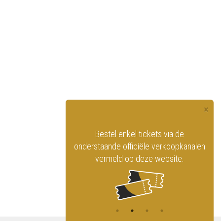
×
officiële website
Bestel enkel tickets via de
ninklijk Circus
onderstaande officiële verkoopkanalen
vermeld op deze website.