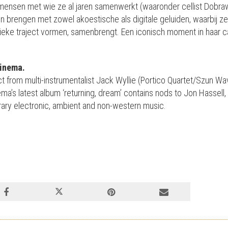
 mensen met wie ze al jaren samenwerkt (waaronder cellist Dobr
ven brengen met zowel akoestische als digitale geluiden, waarbij 
tieke traject vormen, samenbrengt. Een iconisch moment in haar carr
Cinema
.
 from multi-instrumentalist Jack Wyllie (Portico Quartet/Szun Waves
ema’s latest album ‘returning, dream’ contains nods to Jon Hassell,
ary electronic, ambient and non-western music.