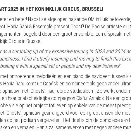
RT 2025 IN HET KONINKLIJK CIRCUS, BRUSSEL!
eter en beter! Nadat ze afgelopen najaar de OM in Luik betoverde
ct ‘Hania Rani & Ensemble present Ghost’! De Poolse artieste slui
ngementen, begeleid door een groot ensemble. Een afspraak met d
ijk Circus in Brussel.
our as a summing up of my expansive touring in 2023 and 2024 a
etness. I find it utterly inspiring and moving to finish this exc
rating it with a special set of people and my dear listeners
”.
el met ontroerende melodieën en een piano die navigeert tussen kl
 Hania Rani, komt uit Gdańsk en combineert als geen ander ultram
 ze opnieuw met ‘Ghosts’, haar derde studioalbum. Ze werkt onder
 en haar onafscheidelijke compagnon Ólafur Arnalds. Na een grot
che visie op het project tot leven op enkele van de meest prestig
t ‘Ghosts’, opnieuw gearrangeerd voor een groot ensemble met st
reden op het podium vergezellen. Het doel is om de complexe aard
maken en verhalen. Hania zal samenwerken met negen andere muz