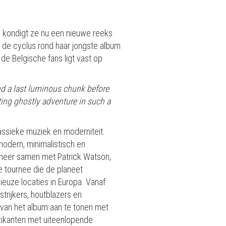
, kondigt ze nu een nieuwe reeks
t de cyclus rond haar jongste album
e Belgische fans ligt vast op
nd a last luminous chunk before
iting ghostly adventure in such a
assieke muziek en moderniteit.
odern, minimalistisch en
 meer samen met Patrick Watson,
e tournee die de planeet
ieuze locaties in Europa. Vanaf
rijkers, houtblazers en
 van het album aan te tonen met
ikanten met uiteenlopende