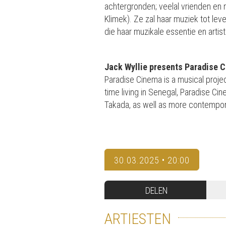
achtergronden; veelal vrienden en
Klimek). Ze zal haar muziek tot le
die haar muzikale essentie en artis
Jack Wyllie presents Paradise 
Paradise Cinema is a musical project
time living in Senegal, Paradise Cin
Takada, as well as more contempor
30.03.2025 • 20:00
DELEN
ARTIESTEN