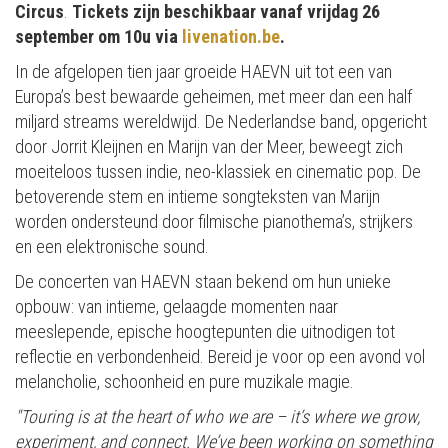
Circus
.
Tickets zijn beschikbaar vanaf vrijdag 26
september om 10u via
livenation.be
.
In de afgelopen tien jaar groeide HAEVN uit tot een van
Europa’s best bewaarde geheimen, met meer dan een half
miljard streams wereldwijd. De Nederlandse band, opgericht
door Jorrit Kleijnen en Marijn van der Meer, beweegt zich
moeiteloos tussen indie, neo-klassiek en cinematic pop. De
betoverende stem en intieme songteksten van Marijn
worden ondersteund door filmische pianothema’s, strijkers
en een elektronische sound.
De concerten van HAEVN staan bekend om hun unieke
opbouw: van intieme, gelaagde momenten naar
meeslepende, epische hoogtepunten die uitnodigen tot
reflectie en verbondenheid. Bereid je voor op een avond vol
melancholie, schoonheid en pure muzikale magie.
"Touring is at the heart of who we are – it’s where we grow,
experiment, and connect. We’ve been working on something