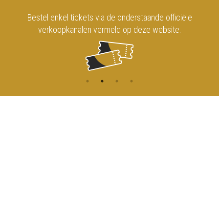
Bestel enkel tickets via de onderstaande officiële
verkoopkanalen vermeld op deze website.
CONTACT
MENU
HOME
Onderrichtsstraat 81
1000 Brussels
AGENDA