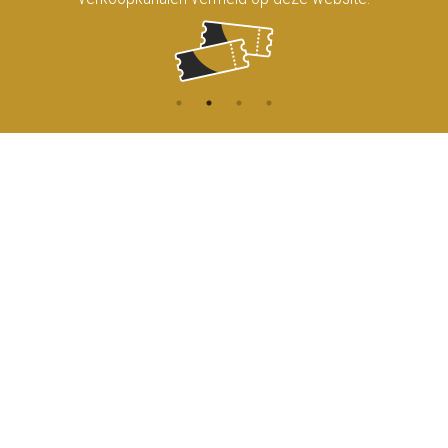
CONTACT
MENU
HOME
Onderrichtsstraat 81
1000 Brussels
AGENDA
TOEGANG
info@koninklijkcircusbrussel.be