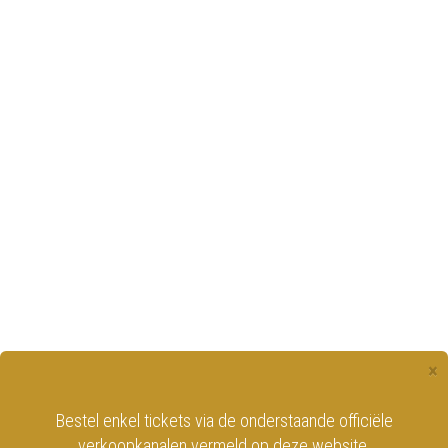
×
Bestel enkel tickets via de onderstaande officiële
verkoopkanalen vermeld op deze website.