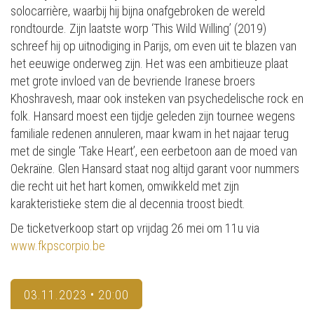
solocarrière, waarbij hij bijna onafgebroken de wereld
rondtourde. Zijn laatste worp ‘This Wild Willing’ (2019)
schreef hij op uitnodiging in Parijs, om even uit te blazen van
het eeuwige onderweg zijn. Het was een ambitieuze plaat
met grote invloed van de bevriende Iranese broers
Khoshravesh, maar ook insteken van psychedelische rock en
folk. Hansard moest een tijdje geleden zijn tournee wegens
familiale redenen annuleren, maar kwam in het najaar terug
met de single ‘Take Heart’, een eerbetoon aan de moed van
Oekraïne. Glen Hansard staat nog altijd garant voor nummers
die recht uit het hart komen, omwikkeld met zijn
karakteristieke stem die al decennia troost biedt.
De ticketverkoop start op vrijdag 26 mei om 11u via
www.fkpscorpio.be
03.11.2023 • 20:00