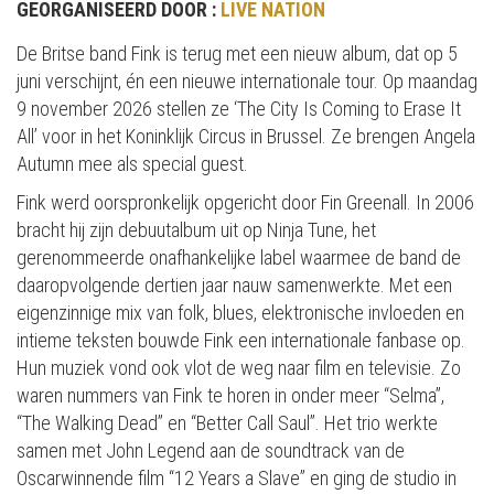
GEORGANISEERD DOOR :
LIVE NATION
De Britse band Fink is terug met een nieuw album, dat op 5
juni verschijnt, én een nieuwe internationale tour. Op maandag
9 november 2026 stellen ze ‘The City Is Coming to Erase It
All’ voor in het Koninklijk Circus in Brussel. Ze brengen Angela
Autumn mee als special guest.
Fink werd oorspronkelijk opgericht door Fin Greenall. In 2006
bracht hij zijn debuutalbum uit op Ninja Tune, het
gerenommeerde onafhankelijke label waarmee de band de
daaropvolgende dertien jaar nauw samenwerkte. Met een
eigenzinnige mix van folk, blues, elektronische invloeden en
intieme teksten bouwde Fink een internationale fanbase op.
Hun muziek vond ook vlot de weg naar film en televisie. Zo
waren nummers van Fink te horen in onder meer “Selma”,
“The Walking Dead” en “Better Call Saul”. Het trio werkte
samen met John Legend aan de soundtrack van de
Oscarwinnende film “12 Years a Slave” en ging de studio in