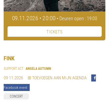
09.11.2026 • 20:00
• Deuren open : 19:00
TICKETS
FINK
SUPPORT ACT :
ANGELA AUTUMN
09.11.2026
TOEVOEGEN AAN MIJN AGENDA
Facebook event
CONCERT