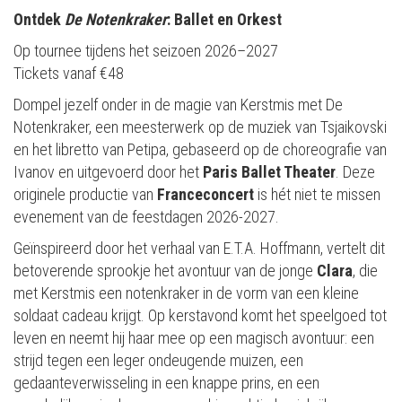
Ontdek
De Notenkraker
: Ballet en Orkest
Op tournee tijdens het seizoen 2026–2027
Tickets vanaf €48
Dompel jezelf onder in de magie van Kerstmis met De
Notenkraker, een meesterwerk op de muziek van Tsjaikovski
en het libretto van Petipa, gebaseerd op de choreografie van
Ivanov en uitgevoerd door het
Paris Ballet Theater
. Deze
originele productie van
Franceconcert
is hét niet te missen
evenement van de feestdagen 2026-2027.
Geïnspireerd door het verhaal van E.T.A. Hoffmann, vertelt dit
betoverende sprookje het avontuur van de jonge
Clara
, die
met Kerstmis een notenkraker in de vorm van een kleine
soldaat cadeau krijgt. Op kerstavond komt het speelgoed tot
leven en neemt hij haar mee op een magisch avontuur: een
strijd tegen een leger ondeugende muizen, een
gedaanteverwisseling in een knappe prins, en een