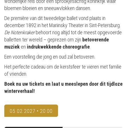
wonderlijke reis door een sprookjesachtig koninkrijk waar
bloemen bloeien en sneeuwvlokken dansen.
De première van dit tweedelige ballet vond plaats in
december 1892 in het Mariinsky Theater in Sint-Petersburg.
De Notenkraker
behoort nog altijd tot de meest opgevoerde
balletten ter wereld – geprezen om zijn
betoverende
muziek
en
indrukwekkende choreografie
.
Een voorstelling die jong en oud zal betoveren.
Het perfecte cadeau om de kerstsfeer te vieren met familie
of vrienden.
Boek nu uw tickets en laat u meeslepen door dit tijdloze
winterverhaal!
05.02.2027 • 20:00