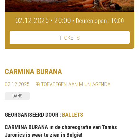
02.12.2025 • 20:00
• Deuren open : 19:00
TICKETS
CARMINA BURANA
02.12.2025
TOEVOEGEN AAN MIJN AGENDA
DANS
GEORGANISEERD DOOR :
BALLETS
CARMINA BURANA in de choreografie van Tamás
Juronics is weer te zien in België!