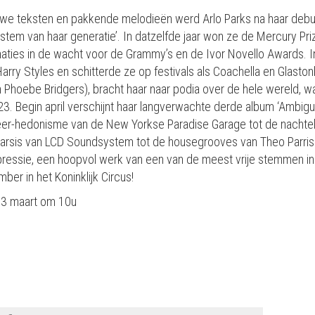
we teksten en pakkende melodieën werd Arlo Parks na haar debu
tem van haar generatie’. In datzelfde jaar won ze de Mercury Priz
naties in de wacht voor de Grammy’s en de Ivor Novello Awards. 
Harry Styles en schitterde ze op festivals als Coachella en Glast
n Phoebe Bridgers), bracht haar naar podia over de hele wereld,
3. Begin april verschijnt haar langverwachte derde album ‘Ambiguo
eer-hedonisme van de New Yorkse Paradise Garage tot de nachteli
tharsis van LCD Soundsystem tot de housegrooves van Theo Parrish
essie, een hoopvol werk van een van de meest vrije stemmen in
er in het Koninklijk Circus!
 13 maart om 10u