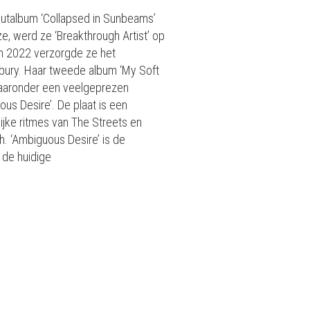
utalbum ‘Collapsed in Sunbeams’
e, werd ze ‘Breakthrough Artist’ op
In 2022 verzorgde ze het
onbury. Haar tweede album ‘My Soft
 waaronder een veelgeprezen
us Desire’. De plaat is een
jke ritmes van The Streets en
. ‘Ambiguous Desire’ is de
 de huidige