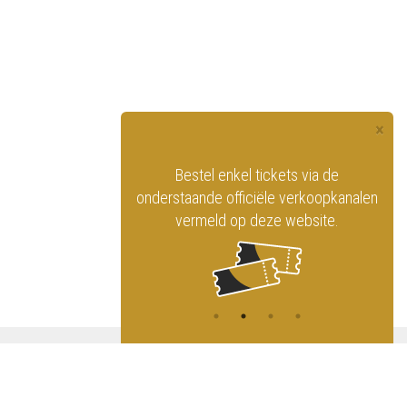
×
officiële website
Bestel enkel tickets via de
ninklijk Circus
onderstaande officiële verkoopkanalen
vermeld op deze website.