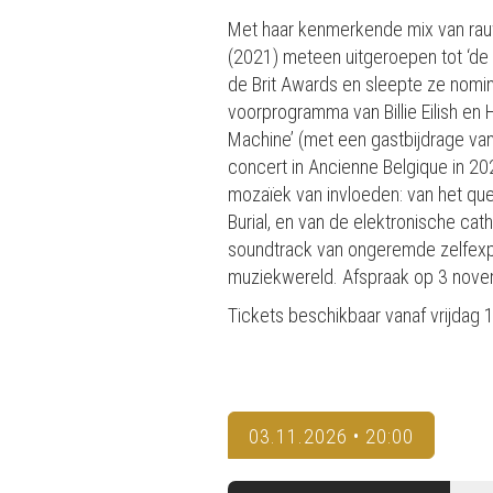
Met haar kenmerkende mix van rau
(2021) meteen uitgeroepen tot ‘de s
de Brit Awards en sleepte ze nomi
voorprogramma van Billie Eilish en 
Machine’ (met een gastbijdrage va
concert in Ancienne Belgique in 202
mozaïek van invloeden: van het qu
Burial, en van de elektronische ca
soundtrack van ongeremde zelfexpr
muziekwereld. Afspraak op 3 novemb
Tickets beschikbaar vanaf vrijdag
03.11.2026 • 20:00