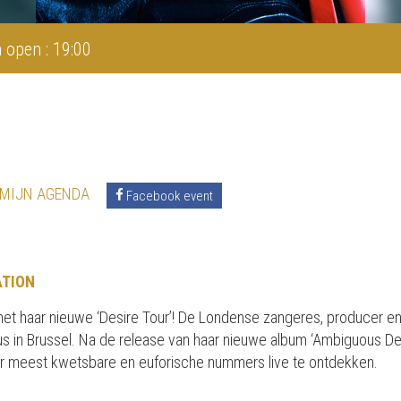
 open : 19:00
 MIJN AGENDA
Facebook event
ATION
 met haar nieuwe ‘Desire Tour’! De Londense zangeres, producer e
us in Brussel. Na de release van haar nieuwe album ‘Ambiguous Desire
r meest kwetsbare en euforische nummers live te ontdekken.