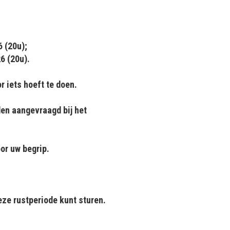
6 (20u);
6 (20u).
r iets hoeft te doen.
den aangevraagd bij het
or uw begrip.
eze rustperiode kunt sturen.