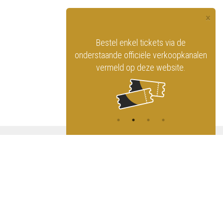
×
officiële website
Bestel enkel tickets via de
ninklijk Circus
onderstaande officiële verkoopkanalen
vermeld op deze website.
A
NG