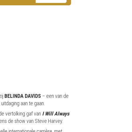
zij
BELINDA DAVIDS
– een van de
 uitdaging aan te gaan.
e vertolking gaf van
I Will Always
jdens de show van Steve Harvey.
le internationale carrière, met