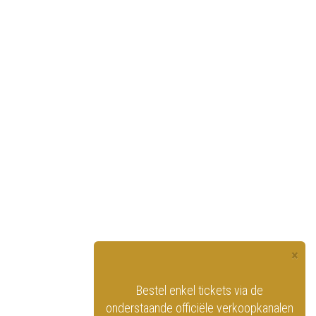
×
officiële website
Bestel enkel tickets via de
ninklijk Circus
onderstaande officiële verkoopkanalen