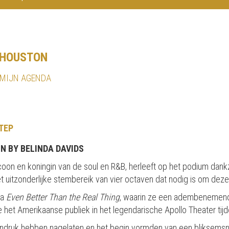
 HOUSTON
 MIJN AGENDA
TEP
N BY BELINDA DAVIDS
icoon en koningin van de soul en R&B, herleeft op het podium dank
t uitzonderlijke stembereik van vier octaven dat nodig is om deze
ma
Even Better Than the Real Thing
, waarin ze een adembenemend
e het Amerikaanse publiek in het legendarische Apollo Theater ti
ndruk hebben nagelaten en het begin vormden van een bliksemsnel