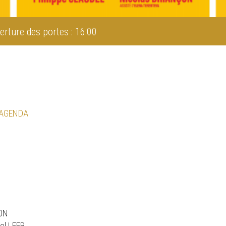
erture des portes : 16:00
 AGENDA
ÇON
el LEEB