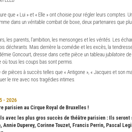
’heure que « Lui » et « Elle » ont choisie pour régler leurs comptes.
er, comme dans un véritable combat de boxe, deux partenaires que 
rs, les parents, l’ambition, les mensonges et les vérités. Les écha
fois déchirants. Mais derrière la comédie et les excès, la tendresse
adémie Goncourt, dresse dans cette pièce un tableau jubilatoire de
où tous les coups bas sont permis.
 de pièces à succès telles que « Antigone », « Jacques et son ma
oquer le rire avec nos tragédies intimes.
 - 2026
e parisien au Cirque Royal de Bruxelles !
 avec les plus gros succès de théâtre parisien : Ils seront 
 Annie Duperey, Corinne Touzet, Francis Perrin, Pascal Legi