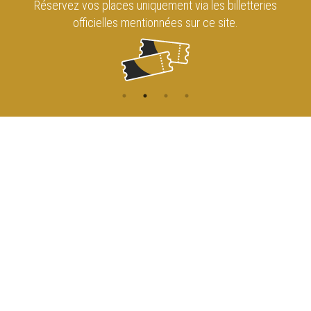
Réservez vos places uniquement via les billetteries
officielles mentionnées sur ce site.
CONTACT
NAVIGATION
ACCUEIL
Rue de l'Enseignement 81
1000 Bruxelles
AGENDA
ACCÈS
info@cirqueroyalbruxelles.be