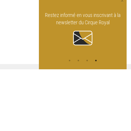
×
ue Royal de Bruxelles
Restez informé en vous
inscrivant à la
seaux sociaux !
newsletter
du Cirque Royal
ATION
L
A