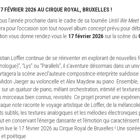
7 FÉVRIER 2026 AU CIRQUE ROYAL, BRUXELLES !
ous l’année prochaine dans le cadre de sa tournée
Until We Meet
a pour l’occasion son tout nouvel album concept prévu pour débu
ation vous donne rendez-vous le
17 février 2026
sur la scène du
istian Löffler continue de se réinventer en explorant de nouvelle
ogue)”, “Lys” ou “Parallels”, il s’aventure désormais dans un univ
rtagera la scène avecl'auteure-compositrice-interprète suédoise 
Midori Jaeger au violoncelle et Alex Maydew au piano. Ensemble, il
sur un quatuor de piano, mêlant orchestration, intimité et textures
s morceaux bien connus, revisités. Ce projet promet une expérien
aque note raconte le voyage artistique de Löffler, de la mélancolie
s subtils, les textures analogiques et les mélodies électroniques
ut en conservant l’énergie dansante et l’émotion qui caractérisen
 en live le 17 février 2026 au Cirque Royal de Bruxelles ! Une soi
 et poétique.