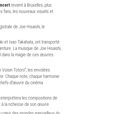
oncert
revient à Bruxelles, plus
s fans, les nouveaux visuels et
istrale de Joe Hisaishi, le
aki et Isao Takahata, ont transporté
enture. La musique de Joe Hisaishi,
el dans la magie de ces œuvres
Voisin Totoro", les envolées
ore. Chaque note, chaque harmonie
s chefs-d'œuvre du cinéma
 interprétera les compositions de
t à la richesse de son œuvre.
au cœur des mondes merveilleux du