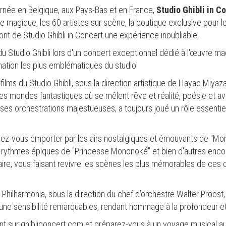
rnée en Belgique, aux Pays-Bas et en France,
Studio Ghibli in C
 magique, les 60 artistes sur scène, la boutique exclusive pour le
ont de Studio Ghibli in Concert une expérience inoubliable.
u Studio Ghibli lors d'un concert exceptionnel dédié à l'œuvre mag
mation les plus emblématiques du studio!
films du Studio Ghibli, sous la direction artistique de Hayao Miyaz
es mondes fantastiques où se mêlent rêve et réalité, poésie et av
es orchestrations majestueuses, a toujours joué un rôle essenti
z-vous emporter par les airs nostalgiques et émouvants de "Mon 
les rythmes épiques de "Princesse Mononoké" et bien d'autres enc
naire, vous faisant revivre les scènes les plus mémorables de ce
hilharmonia, sous la direction du chef d’orchestre Walter Proost,
 une sensibilité remarquables, rendant hommage à la profondeur e
t sur ghibliconcert.com et préparez-vous à un voyage musical 