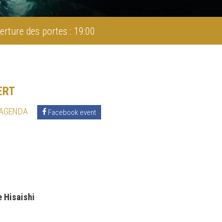
erture des portes : 19:00
ERT
 AGENDA
Facebook event
 Hisaishi