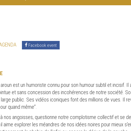
 AGENDA
Facebook event
E
aroun est un humoriste connu pour son humour subtil et incisif. Il
ointue et sans concession des incohérences de notre société. So
n large public. Ses vidéos iconiques font des millions de vues. Il 
onjour quand même”.
 à nos angoisses, questionne notre complotisme collectif et se 
, il aime explorer les méandres de nos idées noires pour mieux s'en