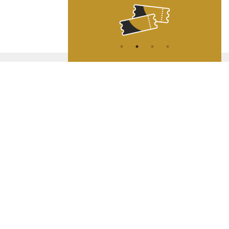
ATION
L
A