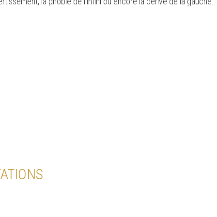
issement, la phobie de l'infini ou encore la dérive de la gauche.
e
ATIONS