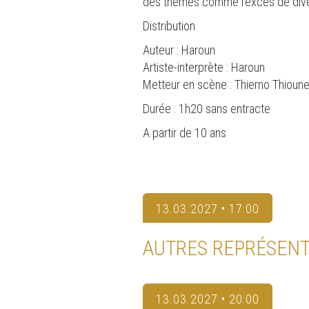
des thèmes comme l'excès de divert
Distribution
Auteur : Haroun
Artiste-interprète : Haroun
Metteur en scène : Thierno Thioun
Durée : 1h20 sans entracte
A partir de 10 ans
13.03.2027 • 17:00
AUTRES REPRÉSENT
13.03.2027 • 20:00