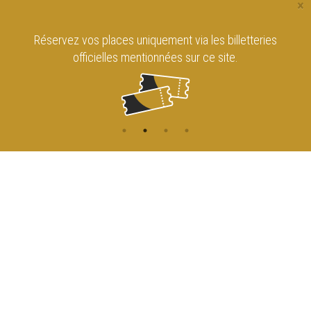
×
Réservez vos places uniquement via les billetteries
officielles mentionnées sur ce site.
CONTACT
NAVIGATION
ACCUEIL
Rue de l'Enseignement 81
1000 Bruxelles
AGENDA