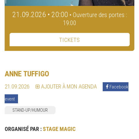
21.09.2026 • 20:00
• Ouverture des portes :
19:00
TICKETS
ANNE TUFFIGO
21.09.2026
AJOUTER À MON AGENDA
Facebook
event
STAND-UP/HUMOUR
ORGANISÉ PAR :
STAGE MAGIC