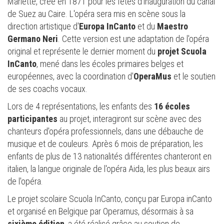
Mariette, créé en 1871 pour les fêtes d'inauguration du canal
de Suez au Caire. L'opéra sera mis en scène sous la
direction artistique d'
Europa InCanto
et du
Maestro
Germano Neri
. Cette version est une adaptation de l'opéra
original et représente le dernier moment du
projet Scuola
InCanto
, mené dans les écoles primaires belges et
européennes, avec la coordination d'
OperaMus
et le soutien
de ses coachs vocaux.
Lors de 4 représentations, les enfants des
16 écoles
participantes
au projet, interagiront sur scène avec des
chanteurs d'opéra professionnels, dans une débauche de
musique et de couleurs. Après 6 mois de préparation, les
enfants de plus de 13 nationalités différentes chanteront en
italien, la langue originale de l'opéra Aida, les plus beaux airs
de l'opéra.
Le projet scolaire Scuola InCanto, conçu par Europa inCanto
et organisé en Belgique par Operamus, désormais à sa
sixième édition
, a été réalisé grâce au soutien de