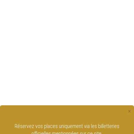
×
Réservez vos places uniquement via les billetteries
officielles mentionnées sur ce site.