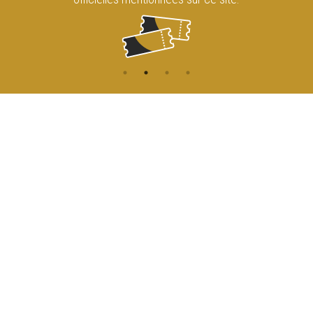
CONTACT
NAVIGATION
ACCUEIL
Rue de l'Enseignement 81
1000 Bruxelles
AGENDA
ACCÈS
info@cirqueroyalbruxelles.be