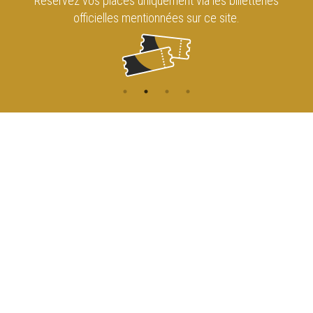
Réservez vos places uniquement via les billetteries
officielles mentionnées sur ce site.
CONTACT
NAVIGATION
ACCUEIL
Rue de l'Enseignement 81
1000 Bruxelles
AGENDA
ACCÈS
info@cirqueroyalbruxelles.be