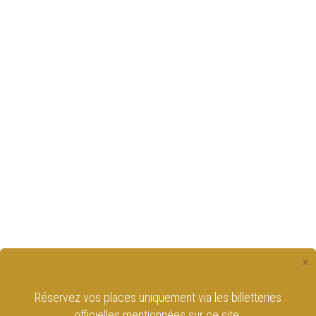
×
Réservez vos places uniquement via les billetteries
officielles mentionnées sur ce site.