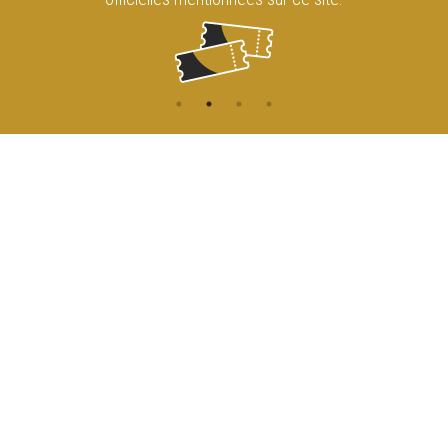
CONTACT
NAVIGATION
ACCUEIL
Rue de l'Enseignement 81
1000 Bruxelles
AGENDA
ACCÈS
info@cirqueroyalbruxelles.be