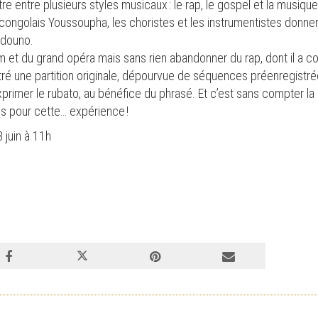
e entre plusieurs styles musicaux : le rap, le gospel et la musique
ongolais Youssoupha, les choristes et les instrumentistes donnen
undouno.
m et du grand opéra mais sans rien abandonner du rap, dont il a c
ré une partition originale, dépourvue de séquences préenregistré
’exprimer le rubato, au bénéfice du phrasé. Et c’est sans compter l
is pour cette… expérience !
8 juin à 11h