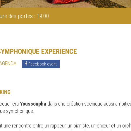
ure des portes : 19:00
SYMPHONIQUE EXPERIENCE
 AGENDA
Facebook event
KING
ccueillera
Youssoupha
dans une création scénique aussi ambitie
ique symphonique.
 une rencontre entre un rappeur, un pianiste, un chœur et un orche