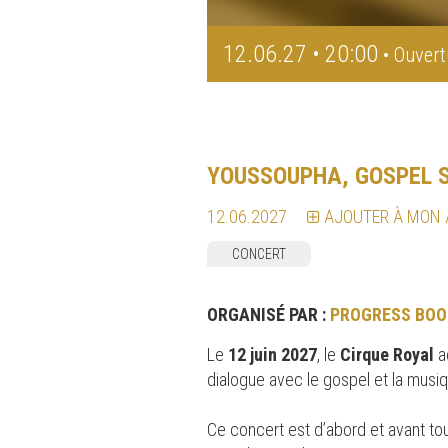
12.06.27 • 20:00
• Ouvert
YOUSSOUPHA, GOSPEL 
12.06.2027
AJOUTER À MON
CONCERT
ORGANISÉ PAR :
PROGRESS BOO
Le
12 juin 2027
, le
Cirque Royal
a
dialogue avec le gospel et la mus
Ce concert est d’abord et avant tout