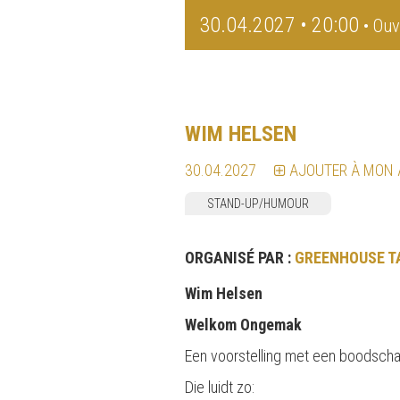
30.04.2027 • 20:00
• Ouv
WIM HELSEN
30.04.2027
AJOUTER À MON
STAND-UP/HUMOUR
ORGANISÉ PAR :
GREENHOUSE T
Wim Helsen
Welkom Ongemak
Een voorstelling met een boodsch
Die luidt zo: