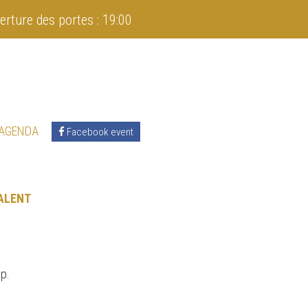
erture des portes : 19:00
 AGENDA
Facebook event
ALENT
ap.