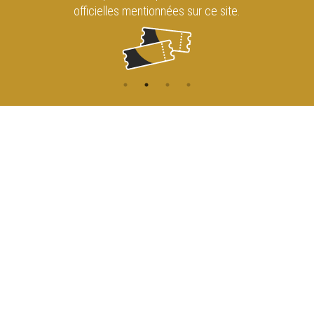
officielles mentionnées sur ce site.
CONTACT
NAVIGATION
ACCUEIL
Rue de l'Enseignement 81
1000 Bruxelles
AGENDA
ACCÈS
info@cirqueroyalbruxelles.be