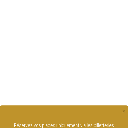
×
Réservez vos places uniquement via les billetteries