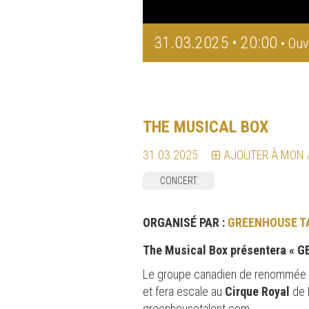
31.03.2025 • 20:00
• Ouv
THE MUSICAL BOX
31.03.2025
AJOUTER À MON
CONCERT
ORGANISÉ PAR :
GREENHOUSE T
The Musical Box présentera « GE
Le groupe canadien de renommée in
et fera escale au
Cirque Royal
de B
greenhousetalent.com