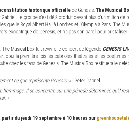
econstitution historique officielle
de Genesis,
The Musical Bo
 Gabriel. Le groupe s’est déjà produit devant plus d’un million d
les que le Royal Albert Hall à Londres et l’Olympia à Paris. The M
ers excentrique de Genesis, et n’a pas son pareil pour cristallise
, The Musical Box fait revivre le concert de légende
GENESIS LIV
t pour la première fois les cabrioles théâtrales et les costumes m
te chez les fans de Genesis. The Musical Box restituera le célèbre 
itement ce que représente Genesis. »
- Peter Gabriel
pe hommage. Il se concentre sur une période déterminée qu’il rest
al. »
-
à partir du jeudi 19 septembre à 10 heures sur
greenhousetal