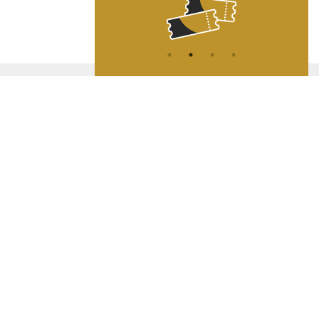
ATION
L
A