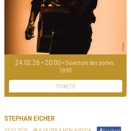
24.02.26 • 20:00
• Ouverture des portes :
19:00
TICKETS
STEPHAN EICHER
24.02.2026
AJOUTER À MON AGENDA
Facebook