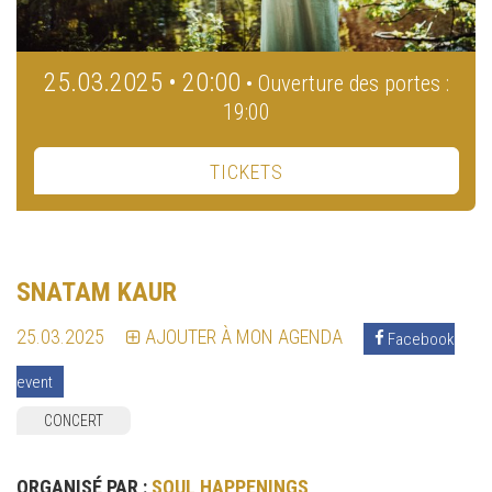
25.03.2025 • 20:00
• Ouverture des portes :
19:00
TICKETS
SNATAM KAUR
25.03.2025
AJOUTER À MON AGENDA
Facebook
event
CONCERT
ORGANISÉ PAR :
SOUL HAPPENINGS