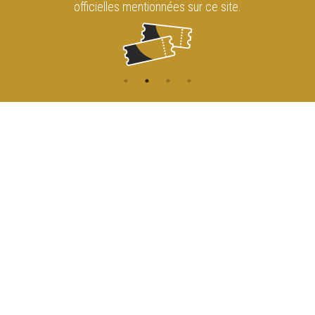
officielles mentionnées sur ce site.
CONTACT
NAVIGATION
ACCUEIL
Rue de l'Enseignement 81
1000 Bruxelles
AGENDA
ACCÈS
info@cirqueroyalbruxelles.be