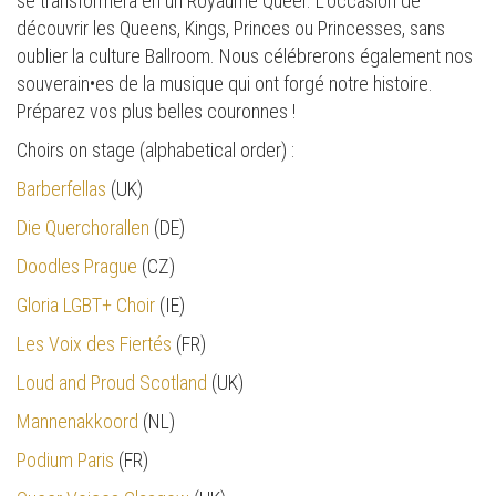
se transformera en un Royaume Queer. L’occasion de
découvrir les Queens, Kings, Princes ou Princesses, sans
oublier la culture Ballroom. Nous célébrerons également nos
souverain•es de la musique qui ont forgé notre histoire.
Préparez vos plus belles couronnes !
Choirs on stage (alphabetical order) :
Barberfellas
(UK)
Die Querchorallen
(DE)
Doodles Prague
(CZ)
Gloria LGBT+ Choir
(IE)
Les Voix des Fiertés
(FR)
Loud and Proud Scotland
(UK)
Mannenakkoord
(NL)
Podium Paris
(FR)